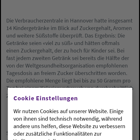
Die Verbraucherzentrale in Hannover hatte insgesamt
14 Kindergetränke im Blick auf Zuckergehalt, Aromen
und weitere Süßstoffe überprüft. Das Ergebnis: Die
Getränke seien «viel zu süß» und hätten oftmals
einen Zuckergehalt, der zu hoch für Kinder sei. Bei
fast jedem zweiten Getränk sei bereits die Hälfte der
von der Weltgesundheitsorganisation empfohlenen
Tagesdosis an freiem Zucker überschritten worden.
Die empfohlene Menge liegt bei bis zu 50 Gramm pro
Tag bei einem Kalorienverbrauch von durchschnittlich
2.000 Kilokalorien.
Cookie Einstellungen
Wir nutzen Cookies auf unserer Website. Einige
von ihnen sind technisch notwendig, während
andere uns helfen, diese Website zu verbessern
Sieben Produkte seien mit zusätzlichem Zucker
oder zusätzliche Funktionalitäten zur