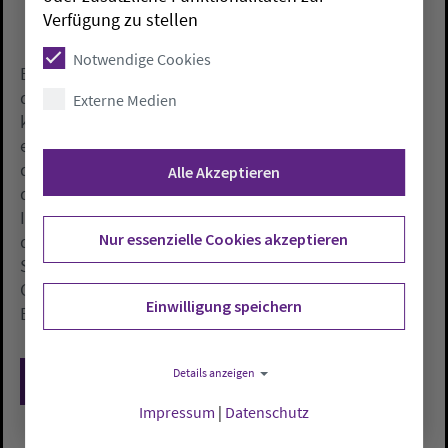
Verfügung zu stellen
Notwendige Cookies
Bereits vier Jahre später zog er nach Hamburg, um in
der Hauptkirche St. Jacobi sein größtes Werk mit
Externe Medien
knapp 4.000 Pfeifen zu bauen. Von Hamburg aus
exportierte Schnitger seine Instrumente zunächst in
den norddeutschen Raum und in die Niederlande,
Alle Akzeptieren
dann nach Russland, England, Spanien und Portugal.
In Neuenfelde, heute ein Teil von Hamburg, wurde
Nur essenzielle Cookies akzeptieren
der Meister schließlich am 28. Juli 1719 begraben.
Seine Taufkirche, die St. Bartholomäus-Kirche in
Golzwarden bei Brake, wurde im Juli durch einen
Einwilligung speichern
Brand schwerbeschädigt.
Details anzeigen
Zurück
Impressum
|
Datenschutz