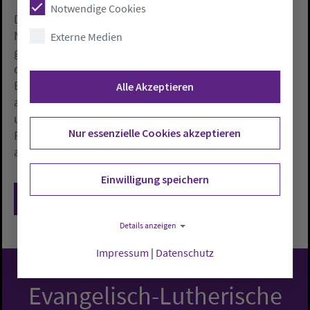
Notwendige Cookies
Durch die Intensivierung der Landwirtschaft seien die
Nitratkonzentrationen im Grundwasser deutlich
Externe Medien
gestiegen, kritisierte Weyand. Die Versorger müssten
das Wasser immer umfangreicher aufbereiten. Der
BDEW forderte die Bauern auf, die Abwehrhaltung
Alle Akzeptieren
aufzugeben und die Umsetzung von EU-Vorgaben zu
unterstützen. «Auch die landwirtschaftliche
Nur essenzielle Cookies akzeptieren
Produktion ist letztlich auf sauberes Wasser
angewiesen», so Weyand.
Einwilligung speichern
Zurück
Details anzeigen
Impressum
|
Datenschutz
Evangelisch-Lutherische