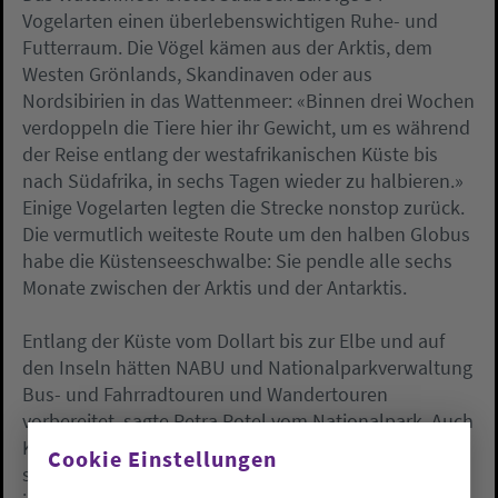
Vogelarten einen überlebenswichtigen Ruhe- und
Futterraum. Die Vögel kämen aus der Arktis, dem
Westen Grönlands, Skandinaven oder aus
Nordsibirien in das Wattenmeer: «Binnen drei Wochen
verdoppeln die Tiere hier ihr Gewicht, um es während
der Reise entlang der westafrikanischen Küste bis
nach Südafrika, in sechs Tagen wieder zu halbieren.»
Einige Vogelarten legten die Strecke nonstop zurück.
Die vermutlich weiteste Route um den halben Globus
habe die Küstenseeschwalbe: Sie pendle alle sechs
Monate zwischen der Arktis und der Antarktis.
Entlang der Küste vom Dollart bis zur Elbe und auf
den Inseln hätten NABU und Nationalparkverwaltung
Bus- und Fahrradtouren und Wandertouren
vorbereitet, sagte Petra Potel vom Nationalpark. Auch
Kunstprojekte vom Tanztheater bis zu Lesungen
Cookie Einstellungen
seien geplant. Erstmals beteilige sich das Natureum