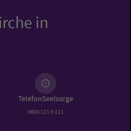
irche in
TelefonSeelsorge
0800 111 0 111