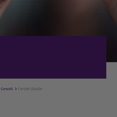
e Gewalt
ForuM-Studie