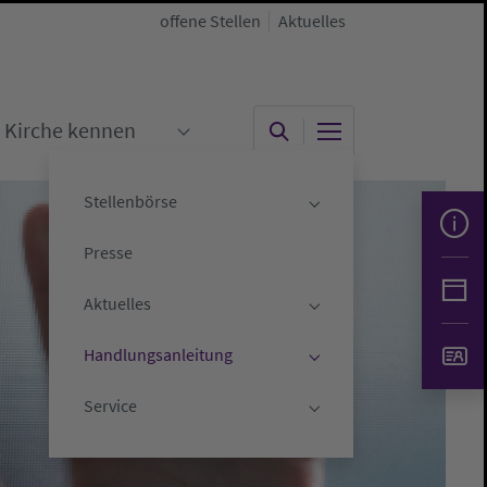
offene Stellen
Aktuelles
Kirche kennen
"
menu for "Kirche gestalten"
Submenu for "Kirche kennen"
Stellenbörse
Submenu for "Stelle
Presse
Aktuelles
Submenu for "Aktuell
Handlungsanleitung
Submenu for "Handlu
Service
Submenu for "Servic