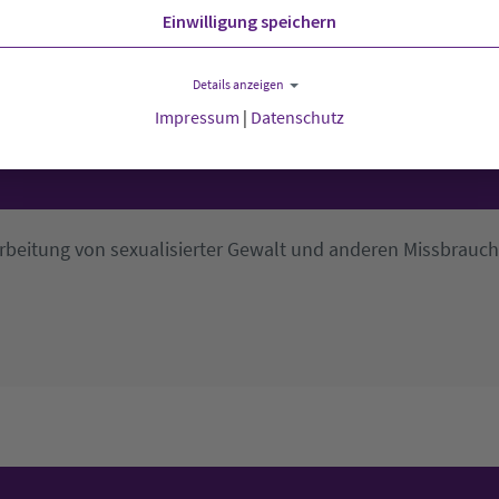
rden erste Maßnahmen und Konsequenzen beschlossen. Inf
Einwilligung speichern
etzungsempfehlung,
stellt die EKD auf ihrer Website zur Ve
Details anzeigen
Impressum
|
Datenschutz
rbeitung von sexualisierter Gewalt und anderen Missbrauch