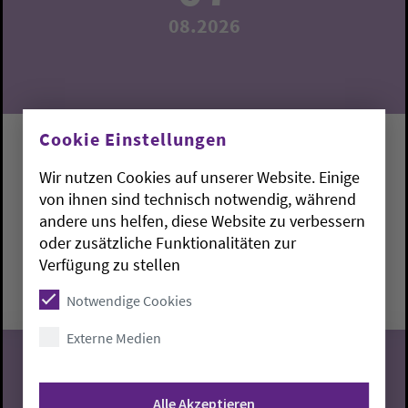
08.2026
Cookie Einstellungen
Begegnungscafé
Wir nutzen Cookies auf unserer Website. Einige
Weitere Informationen bei Pn. Anja Kramer, Tel.:
von ihnen sind technisch notwendig, während
0441 957 28 98
andere uns helfen, diese Website zu verbessern
Oldenburg:
Gemeindehaus Martin-Luther-Kirche
oder zusätzliche Funktionalitäten zur
Verfügung zu stellen
Freitag, 7.8.2026, 15-17 Uhr
Gemeindehaus Martin-Luther-Kirche
Notwendige Cookies
Externe Medien
Alle Akzeptieren