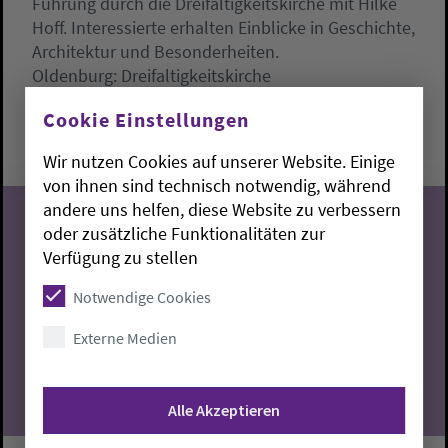
Führung durch die Dreifaltigkeitskirche mit Hilke
Hoff. Interessierte erhalten Einblicke in Geschichte,
Architektur und Besonderheiten.
Oldenburg:
Dreifaltigkeitskirche
Samstag, 8.8.2026, 17 Uhr
Cookie Einstellungen
Dreifaltigkeitskirche
Wir nutzen Cookies auf unserer Website. Einige
von ihnen sind technisch notwendig, während
andere uns helfen, diese Website zu verbessern
oder zusätzliche Funktionalitäten zur
Verfügung zu stellen
08
Notwendige Cookies
08.2026
Externe Medien
Alle Akzeptieren