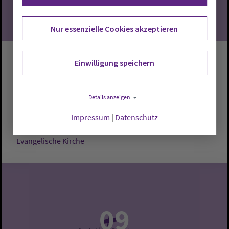
Nur essenzielle Cookies akzeptieren
Gottesdienst
Einwilligung speichern
Cloppenburg:
Evangelische Kirche
Pastor Andreas
Details anzeigen
Pauly
Impressum
|
Datenschutz
Sonntag, 9.8.2026, 10 Uhr
Evangelische Kirche
09