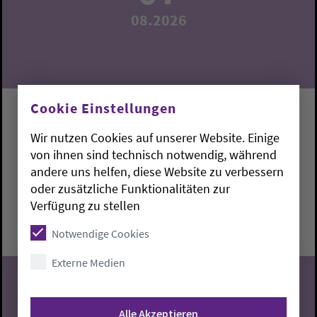
08.2026
Cookie Einstellungen
Begegnungscafé
Wir nutzen Cookies auf unserer Website. Einige
Weitere Informationen bei Pn. Anja Kramer, Tel.:
von ihnen sind technisch notwendig, während
0441 957 28 98
andere uns helfen, diese Website zu verbessern
Oldenburg:
Gemeindehaus Martin-Luther-Kirche
oder zusätzliche Funktionalitäten zur
Verfügung zu stellen
Freitag, 7.8.2026, 15-17 Uhr
Gemeindehaus Martin-Luther-Kirche
Notwendige Cookies
Externe Medien
Alle Akzeptieren