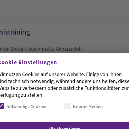
isträning
lter-Spitta-Haus
Annette Akbarzadeh
.8.2026, 10-11:30 Uhr
Cookie Einstellungen
-Haus
ir nutzen Cookies auf unserer Website. Einige von ihnen
ind technisch notwendig, während andere uns helfen, dies
ebsite zu verbessern oder zusätzliche Funktionalitäten zur
en der Senioren
erfügung zu stellen
Notwendige Cookies
Externe Medien
burg):
DRK-Seniorenheim Hude
.8.2026, 10:30-11:30 Uhr
Alle Akzeptieren