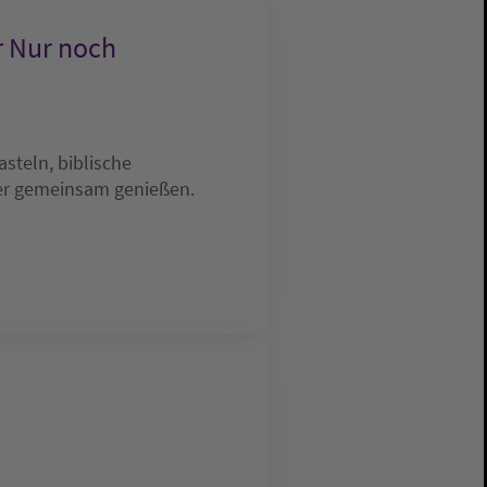
r Nur noch
steln, biblische
mer gemeinsam genießen.