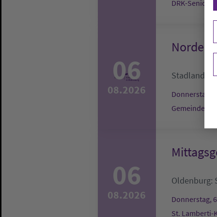
DRK-Seniore
Nordenh
06
Stadland:
G
08.2026
Donnerstag, 6
Gemeindehau
Mittagsg
06
Oldenburg:
08.2026
Donnerstag, 6
St. Lamberti-