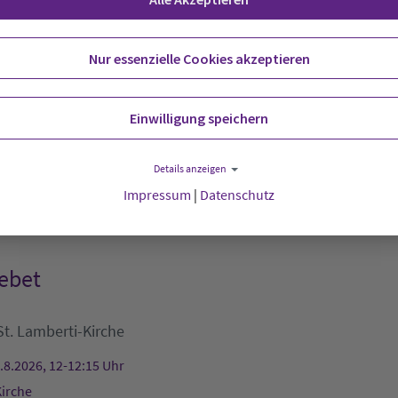
nheim Hude
Nur essenzielle Cookies akzeptieren
amer Tafel
Einwilligung speichern
emeindehaus
Außenstelle Rodenkirchen
Details anzeigen
.8.2026, 11:30-12:30 Uhr
Impressum
|
Datenschutz
s
ebet
St. Lamberti-Kirche
.8.2026, 12-12:15 Uhr
Kirche