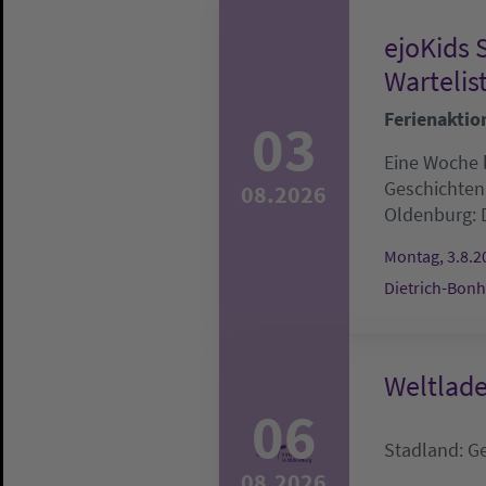
ejoKids 
Wartelis
Ferienaktio
03
Eine Woche l
Geschichten
08.2026
Oldenburg:
Montag, 3.8.20
Dietrich-Bonh
Weltlad
06
Stadland:
G
08.2026