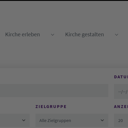
Kirche erleben
Kirche gestalten
Submenu for "Kirche erleben
Sub
DATU
ZIELGRUPPE
ANZE
Alle Zielgruppen
20