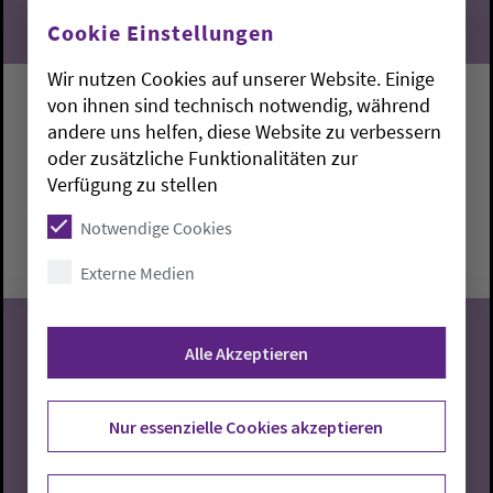
Cookie Einstellungen
Wir nutzen Cookies auf unserer Website. Einige
von ihnen sind technisch notwendig, während
Singen mit Lidia
andere uns helfen, diese Website zu verbessern
oder zusätzliche Funktionalitäten zur
Stadland:
Gemeindehaus
Lidia Jung
Verfügung zu stellen
Donnerstag, 6.8.2026, 14:30-16 Uhr
Notwendige Cookies
Gemeindehaus
Externe Medien
Alle Akzeptieren
06
Nur essenzielle Cookies akzeptieren
08.2026