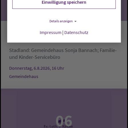
Einwilligung speichern
Details anzeigen
Impressum
|
Datenschutz
Krabbelgruppe
Stadland:
Gemeindehaus
Sonja Bannach; Familie-
und Kinder-Servicebüro
Donnerstag, 6.8.2026, 16 Uhr
Gemeindehaus
06