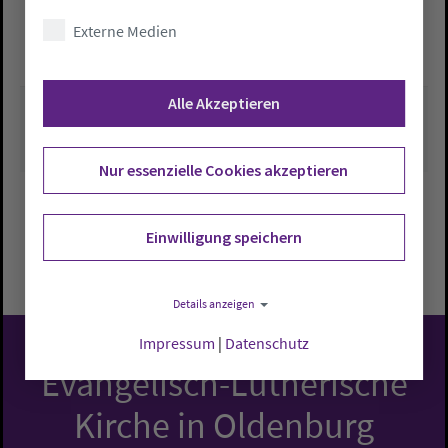
Externe Medien
kirchenbuero.varel@kirch
e-oldenburg.de
Alle Akzeptieren
Nur essenzielle Cookies akzeptieren
Einwilligung speichern
Zurück zu Übersicht
Details anzeigen
Impressum
|
Datenschutz
Evangelisch-Lutherische
Kirche in Oldenburg