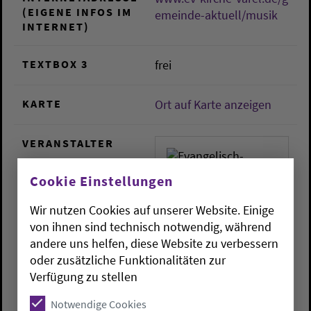
(EIGENE INFOS IM
emeinde-aktuell/musik
INTERNET)
TEXTBOX 3
frei
KARTE
Ort auf Karte anzeigen
VERANSTALTER
Cookie Einstellungen
Wir nutzen Cookies auf unserer Website. Einige
von ihnen sind technisch notwendig, während
andere uns helfen, diese Website zu verbessern
Evangelisch-lutherische
oder zusätzliche Funktionalitäten zur
Kirchengemeinde Varel
Verfügung zu stellen
Schlossplatz 3
Notwendige Cookies
26316
Varel