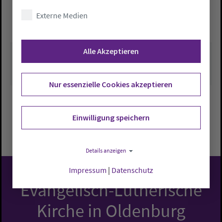
Externe Medien
kirchenbuero.varel@kirch
e-oldenburg.de
Alle Akzeptieren
Nur essenzielle Cookies akzeptieren
Einwilligung speichern
Zurück zu Übersicht
Details anzeigen
Impressum
|
Datenschutz
Evangelisch-Lutherische
Kirche in Oldenburg