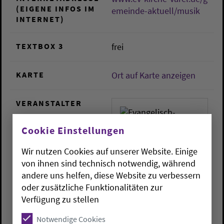
(EIGENE INFOS IM
emeinde-aktuell/musik
INTERNET)
TEXTBOX 3
frei
KARTE
Ort auf Karte anzeigen
VERANSTALTER
Cookie Einstellungen
Wir nutzen Cookies auf unserer Website. Einige
von ihnen sind technisch notwendig, während
andere uns helfen, diese Website zu verbessern
Evangelisch-lutherische
oder zusätzliche Funktionalitäten zur
Kirchengemeinde Varel
Verfügung zu stellen
Schlossplatz 3
Notwendige Cookies
26316
Varel