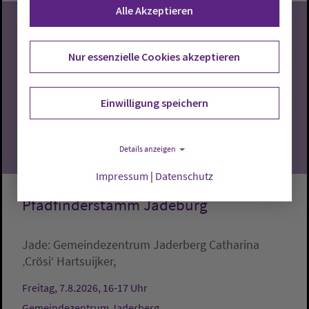
Alle Akzeptieren
Nur essenzielle Cookies akzeptieren
07
Einwilligung speichern
08.2026
Details anzeigen
Impressum
|
Datenschutz
Pfadfinderstamm Jadeburg
Jade:
Gemeindezentrum Jaderberg
Catharina
‚Crösi‘ Hartsuijker,
Freitag, 7.8.2026, 16-17 Uhr
Gemeindezentrum Jaderberg