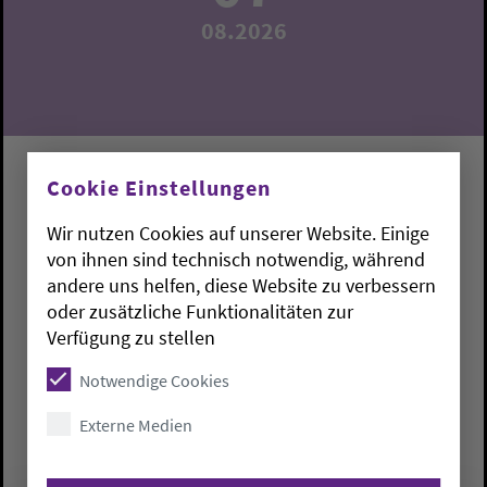
08.2026
TEEKREIS
Cookie Einstellungen
DER TREFFPUNKT FÜR SENIORINNEN UND
Wir nutzen Cookies auf unserer Website. Einige
SENIOREN
von ihnen sind technisch notwendig, während
andere uns helfen, diese Website zu verbessern
oder zusätzliche Funktionalitäten zur
Delmenhorst:
Gemeindehaus Heilig-Geist
Eva-
Verfügung zu stellen
Maria Winter (Gemeindekirchenrätin,
Seniorenarbeit)
Notwendige Cookies
Freitag, 7.8.2026, 15:30 Uhr
Externe Medien
Gemeindehaus Heilig-Geist