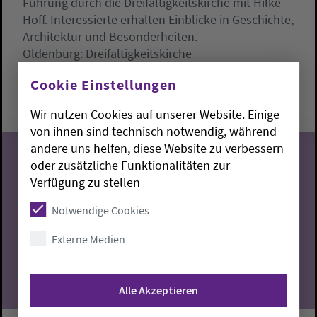
Führung durch die Dreifaltigkeitskirche mit Hilke
Hoff. Interessierte erhalten Einblicke in Geschichte,
Architektur und Besonderheiten.
Oldenburg:
Dreifaltigkeitskirche
Samstag, 8.8.2026, 17 Uhr
Cookie Einstellungen
Dreifaltigkeitskirche
Wir nutzen Cookies auf unserer Website. Einige
von ihnen sind technisch notwendig, während
andere uns helfen, diese Website zu verbessern
oder zusätzliche Funktionalitäten zur
Verfügung zu stellen
08
Notwendige Cookies
08.2026
Externe Medien
Alle Akzeptieren