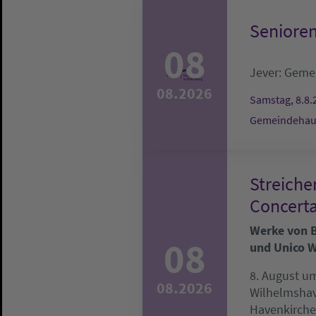
Senioren
08
Jever:
Gemei
08.2026
Samstag, 8.8.
Gemeindehaus
Streiche
Concerta
Werke von Be
08
und Unico W
8. August um
08.2026
Wilhelmsha
Havenkirche