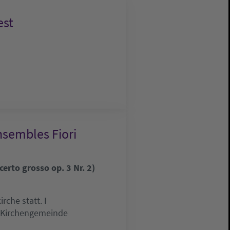
est
nsembles Fiori
erto grosso op. 3 Nr. 2)
che statt. I
e Kirchengemeinde