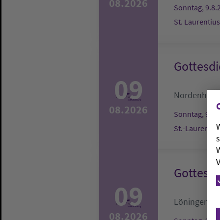
08.2026
Sonntag, 9.8.
St. Laurentiu
Gottesdi
09
Nordenham
08.2026
Sonntag, 9.8.
W
St.-Laurentiu
s
W
V
Gottesdi
09
Löningen:
T
08.2026