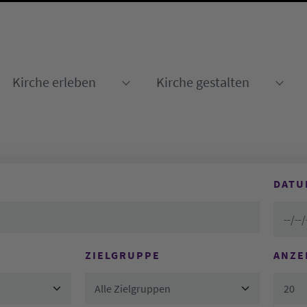
Kirche erleben
Kirche gestalten
Submenu for "Kirche erleben
Sub
DATU
ZIELGRUPPE
ANZE
Alle Zielgruppen
20