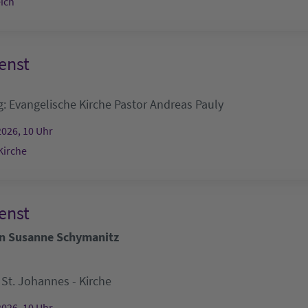
ich
enst
g:
Evangelische Kirche
Pastor Andreas Pauly
2026, 10 Uhr
Kirche
enst
in Susanne Schymanitz
:
St. Johannes - Kirche
2026, 10 Uhr