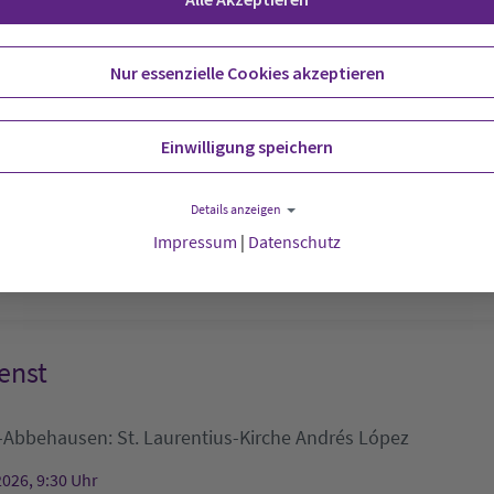
2026, 9:30 Uhr
rche - Evangelisch-lutherische Kirchengemeinde Löningen
Nur essenzielle Cookies akzeptieren
enst
Einwilligung speichern
:
St.-Hippolyt-Kirche Blexen
Lektorin Sabina Otto
Details anzeigen
2026, 9:30 Uhr
Impressum
|
Datenschutz
Kirche Blexen
enst
-Abbehausen:
St. Laurentius-Kirche
Andrés López
2026, 9:30 Uhr