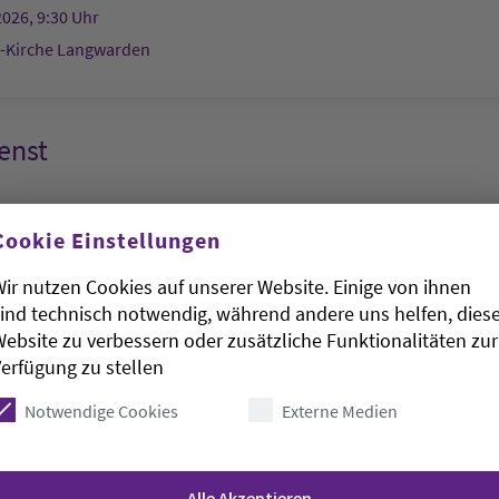
2026, 9:30 Uhr
s-Kirche Langwarden
enst
:
St.-Laurentius-Kirche Abbehausen
Andrés López
Cookie Einstellungen
2026, 9:30 Uhr
ir nutzen Cookies auf unserer Website. Einige von ihnen
s-Kirche Abbehausen
ind technisch notwendig, während andere uns helfen, dies
ebsite zu verbessern oder zusätzliche Funktionalitäten zur
erfügung zu stellen
enst
Notwendige Cookies
Externe Medien
rinitatis-Kirche - Evangelisch-lutherische Kirchengemeinde 
Alle Akzeptieren