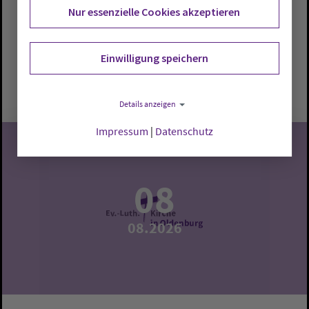
Hoff. Interessierte erhalten Einblicke in Geschichte,
Nur essenzielle Cookies akzeptieren
Architektur und Besonderheiten.
Oldenburg:
Dreifaltigkeitskirche
Einwilligung speichern
Samstag, 8.8.2026, 17 Uhr
Dreifaltigkeitskirche
Details anzeigen
Impressum
|
Datenschutz
08
08.2026