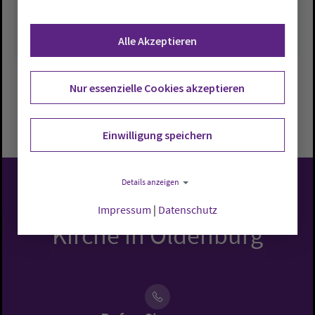
Alle Akzeptieren
Nur essenzielle Cookies akzeptieren
Zurück zu Übersicht
Einwilligung speichern
Details anzeigen
Evangelisch-Lutherische
Impressum
|
Datenschutz
Kirche in Oldenburg