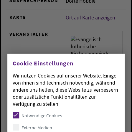
ANSPRECHPERSON
Dörte Hobbie
KARTE
Ort auf Karte anzeigen
VERANSTALTER
Cookie Einstellungen
Wir nutzen Cookies auf unserer Website. Einige
Evangelisch-lutherische
von ihnen sind technisch notwendig, während
Kirchengemeinde Varel
andere uns helfen, diese Website zu verbessern
Schlossplatz 3
oder zusätzliche Funktionalitäten zur
26316
Varel
Verfügung zu stellen
kirchenbuero.varel@kirch
Notwendige Cookies
e-oldenburg.de
Externe Medien