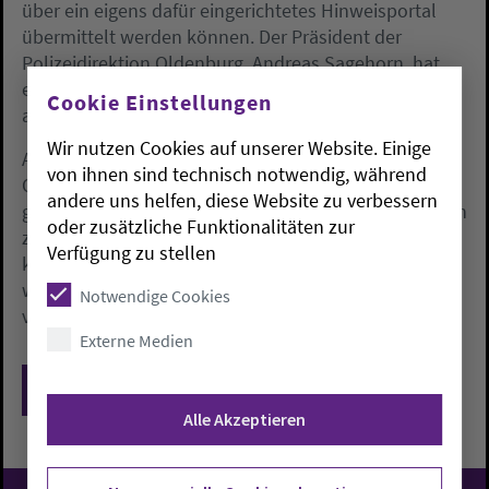
über ein eigens dafür eingerichtetes Hinweisportal
übermittelt werden können. Der Präsident der
Polizeidirektion Oldenburg, Andreas Sagehorn, hat
eine Belohnung in Höhe von 5.000 Euro für Hinweise
Cookie Einstellungen
ausgesetzt, die zur Tataufklärung führen.
Wir nutzen Cookies auf unserer Website. Einige
Am 5. April war ein Brandsatz auf die Tür der
von ihnen sind technisch notwendig, während
Oldenburger Synagoge in der Leo-Trepp-Straße
andere uns helfen, diese Website zu verbessern
geworfen worden. Dank des schnellen Eingreifens von
oder zusätzliche Funktionalitäten zur
zwei Hausmeistern einer benachbarten Einrichtung
Verfügung zu stellen
konnte das Feuer schnell gelöscht werden, verletzt
wurde niemand. Die Identität des Täters ist trotz der
Notwendige Cookies
vorliegenden Informationen noch nicht bekannt.
Externe Medien
Zurück
Alle Akzeptieren