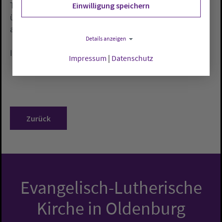
Therapeuten sowie internationale Wissenschaftler
Einwilligung speichern
über die Bildung von Vor- und Grundschulkindern
ausgetauscht.
Details anzeigen
Internet:
www.bewegtekindheit.de
Impressum
|
Datenschutz
Zurück
Evangelisch-Lutherische
Kirche in Oldenburg