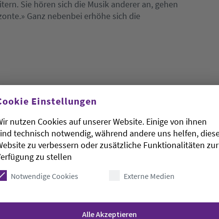
itern. Sie hören sich die Musik anderer an, gehen
zonte.» Ganz nebenbei erhöhe sich die
Cookie Einstellungen
n, seien Kitas und Schulen - aber auch die Eltern
schöne Tradition, Kinder in den Schlaf zu singen.»
ir nutzen Cookies auf unserer Website. Einige von ihnen
gesungen haben, hat laut Schröfel auch Theodor W.
ind technisch notwendig, während andere uns helfen, dies
r Philosoph, der sich auch als Komponist
ebsite zu verbessern oder zusätzliche Funktionalitäten zur
n das Singen gewandt, weil die Deutschen in dieser
erfügung zu stellen
eder der Nazis mitgesungen hätten.
Notwendige Cookies
Externe Medien
Alle Akzeptieren