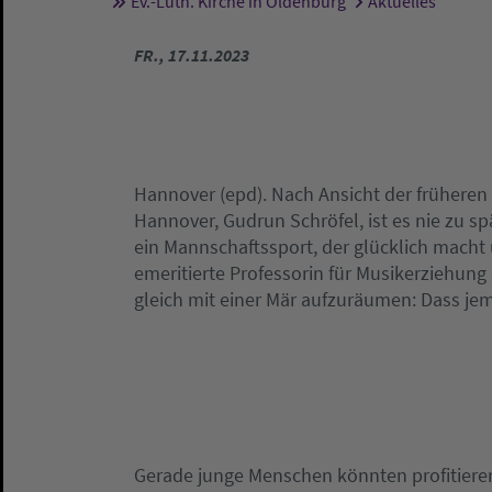
Ev.-Luth. Kirche in Oldenburg
Aktuelles
Sie sind hier:
FR., 17.11.2023
Hannover (epd). Nach Ansicht der frühere
Hannover, Gudrun Schröfel, ist es nie zu s
ein Mannschaftssport, der glücklich mach
emeritierte Professorin für Musikerziehun
gleich mit einer Mär aufzuräumen: Dass jem
Gerade junge Menschen könnten profitieren,