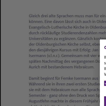
Gleich drei alte Sprachen muss man für e
können. Eine davon lässt sich auch in Olde
Evangelisch-Lutherische Kirche in Oldenbu
durch rückläufige Studierendenzahlen me
Universitäten zu ergänzen. Gänzlich kosten
der Oldenburgischen Kirche selbst, ebenso
den diesjährigen Kursus mit Erfolg: Jan S
Isermann (v.l.n.r.). Gemeinsam mit vier we
W
späten Nachmittag des vergangenen Donne
s
Aurich mit bestandenem Hebraicum.
W
V
Damit beginnt für Femke Isermann aus Delm
Während sie in ihren zwei ersten Studiense
sie mit dem Hebraicum nun alle Sprachprüfu
Semester - ganz ohne den Druck von Spra
Augustfehn machte in diesem Frühjahr ihr 