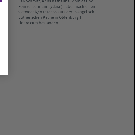
Jan Schmitz, Anna Katharina Schmidt und
Femke Isermann (v.l.n.r.) haben nach einem
vierwöchigen Intensivkurs der Evangelisch-
Lutherischen Kirche in Oldenburg ihr
Hebraicum bestanden.