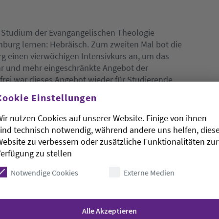
in Studium der Evangangelischen Theologie
nburg lernen: Hebräisch. Zum zweiten Mal bot die
rg einen vierwöchigen Intensivkurs an, um das
hr und mehr eingeschränkte Angebot der
frei war dieses Angebot wieder für Studierende
 für ihre angehenden Studierende. Dazu nutzten
Cookie Einstellungen
chmitz, Anna Katharina Schmidt und Femke
iteren Kursteilnehmenden verließen die drei am
ir nutzen Cookies auf unserer Website. Einige von ihnen
rstags die Räume des Gymnasiums Ulricianum in
ind technisch notwendig, während andere uns helfen, dies
ebsite zu verbessern oder zusätzliche Funktionalitäten zur
erfügung zu stellen
enhorst (rechts) ein neuer Studienabschnitt:
mestern in Hamburg Altgriechisch absolvierte, hat
Notwendige Cookies
Externe Medien
ngen abgelegt und freut sich auf ihr drittes
chprüfungen. Anna Katharina Schmidt aus
Abitur und wird ihr Studium der Evang. Theologie
Alle Akzeptieren