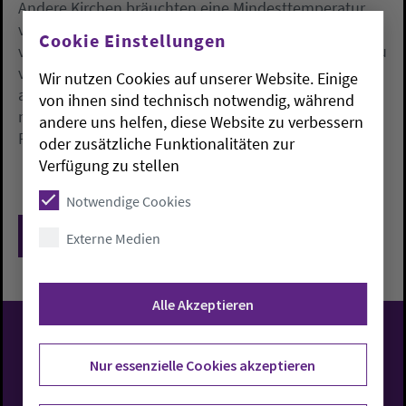
Andere Kirchen bräuchten eine Mindesttemperatur
von sechs Grad, um Feuchtigkeit und Schimmel
Cookie Einstellungen
vorzubeugen. Die Empfehlungen, die auch den Einbau
von teils neuen Heizungsanlagen oder den Anschluss
Wir nutzen Cookies auf unserer Website. Einige
an das Fernwärmenetz beinhalten, könnten jedoch
von ihnen sind technisch notwendig, während
nur nach und nach umgesetzt werden, kündigte
andere uns helfen, diese Website zu verbessern
Peisert an.
oder zusätzliche Funktionalitäten zur
Verfügung zu stellen
Notwendige Cookies
Zurück
Externe Medien
Alle Akzeptieren
Evangelisch-Lutherische
Nur essenzielle Cookies akzeptieren
Kirche in Oldenburg