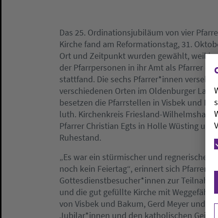
Das 25. Ordinationsjubiläum von vier Pfarr
Kirche fand am Reformationstag, 31. Oktober
Ort und Zeitpunkt wurden gewählt, weil im 
der Pfarrpersonen in ihr Amt als Pfarrer od
stattfand. Die sechs Pfarrer*innen versehen
W
verschiedenen Orten im Oldenburger Land: 
s
besetzen die Pfarrstellen in Visbek und Lang
W
luth. Kirchenkreis Friesland-Wilhelmshaven
V
Pfarrer Christian Egts in Holle Wüsting und
Ruhestand.
„Es war ein stürmischer und regnerischer 
noch kein Feiertag“, erinnert sich Pfarrer K
Gottesdienstbesucher*innen zur Teilnahme
und die gut gefüllte Kirche mit Weggefähr
von Visbek und Bakum, Gerd Meyer und Tob
Jubilar*innen und den katholischen Geist