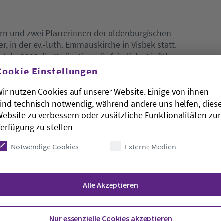
ern und zwei Pfarrerinnen der oldenburgischen
, in der ev.-luth. Emmauskirche in Visbek statt.
Jahr 2000 die Ordination, die feierliche Einführung
er Pfarrerin, auch am 31. Oktober in Visbek
Cookie Einstellungen
 nach ihrer Ordination ihren Dienst an
ir nutzen Cookies auf unserer Website. Einige von ihnen
Andrea Hilgen Frerichs und Carsten Hilgen
ind technisch notwendig, während andere uns helfen, dies
förden, Christian Scheuer ist Kreispfarrer im Ev.-
ebsite zu verbessern oder zusätzliche Funktionalitäten zur
, Pfarrerin Doris Möllenberg ist in Wilhelmshaven,
erfügung zu stellen
 Pfarrer Tessen von Kameke ist bereits im
Notwendige Cookies
Externe Medien
Tag vor 25 Jahren und der Reformationstag war
arsten Hilgen. So mussten sich die
 Urlaub nehmen. Das war in diesem Jahr anders
Alle Akzeptieren
t*innen, Gemeindegliedern, den Bürgermeistern
ias Averbeck, Familienangehörigen der
lichen von Visbek und Langförden, Hermann Josef
Nur essenzielle Cookies akzeptieren