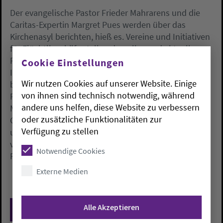
Der evangelische Pastor Frieder Mahrarens und die
Caritas-Expertin Margret Pues werden über das
Kirchenasyl berichten, hieß es. Vereine und Initiativen
für Flüchtlingshilfe stellen damalige und aktuelle
Projekte vor. Forscher des Instituts für Migration und
Cookie Einstellungen
Interkulturelle Studien der Universität Osnabrück
Wir nutzen Cookies auf unserer Website. Einige
beleuchten das Dublin-System für die Verteilung der
von ihnen sind technisch notwendig, während
Flüchtlinge in Europa. Trauma-Experten erläutern die
andere uns helfen, diese Website zu verbessern
Möglichkeiten der psychosozialen Versorgung von
oder zusätzliche Funktionalitäten zur
Geflüchteten in Niedersachsen. Schauspieler geben
Verfügung zu stellen
unter dem Titel «Mittelmeer-Monologe» Erfahrungen
von Migranten auf den lebensgefährlichen
Notwendige Cookies
Fluchtwegen wieder.
Externe Medien
Alle Akzeptieren
Zurück