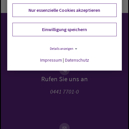
Nur essenzielle Cookies akzeptieren
Evangelisch-Lutherische
Einwilligung speichern
Kirche in Oldenburg
Details anzeigen
Impressum
|
Datenschutz
Rufen Sie uns an
0441 7701-0