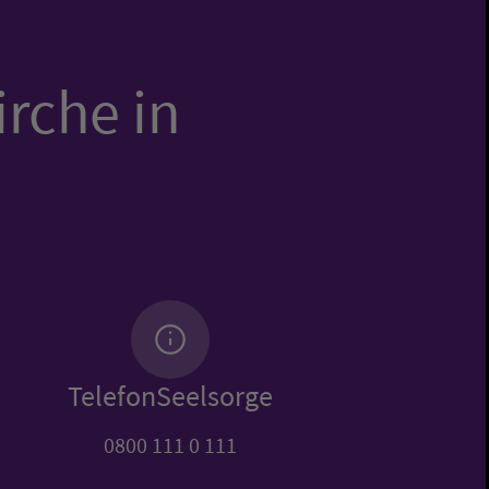
irche in
TelefonSeelsorge
0800 111 0 111