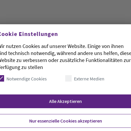
Cookie Einstellungen
 Weil und der Landesbeauftragte für Migration und
hen den Musliminnen und Muslimen in
ir nutzen Cookies auf unserer Website. Einige von ihnen
t. «Der bevorstehende Ramadan bietet eine
ind technisch notwendig, während andere uns helfen, dies
darität und des Miteinanders zu setzen», erklärte
ebsite zu verbessern oder zusätzliche Funktionalitäten zur
t darum, andere Menschen zu unterstützen und
erfügung zu stellen
Notwendige Cookies
Externe Medien
astenmonat Ramadan in diesem Jahr am
il. In dieser Zeit laden viele Muslime
Alle Akzeptieren
stenbrechen ein, um ihre Verbundenheit mit
itsgefühl zu stärken. Im Mittelpunkt steht das
chaft, Gastfreundschaft und gegenseitigem
Nur essenzielle Cookies akzeptieren
 Fest des Fastenbrechens an, auch Zuckerfest