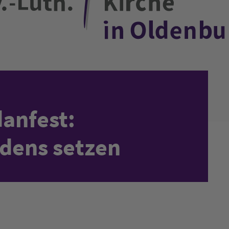
anfest:
edens setzen