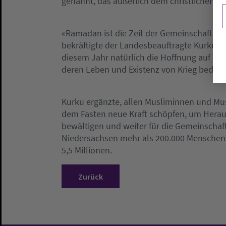
genannt, das äußerlich dem christlichen We
«Ramadan ist die Zeit der Gemeinschaft, de
bekräftigte der Landesbeauftragte Kurku u
diesem Jahr natürlich die Hoffnung auf ei
deren Leben und Existenz von Krieg bedroht
Kurku ergänzte, allen Musliminnen und Mus
dem Fasten neue Kraft schöpfen, um Herau
bewältigen und weiter für die Gemeinschaft
Niedersachsen mehr als 200.000 Menschen
5,5 Millionen.
Zurück