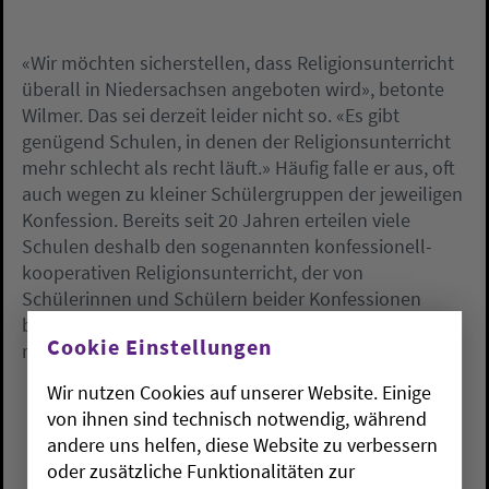
«Wir möchten sicherstellen, dass Religionsunterricht
überall in Niedersachsen angeboten wird», betonte
Wilmer. Das sei derzeit leider nicht so. «Es gibt
genügend Schulen, in denen der Religionsunterricht
mehr schlecht als recht läuft.» Häufig falle er aus, oft
auch wegen zu kleiner Schülergruppen der jeweiligen
Konfession. Bereits seit 20 Jahren erteilen viele
Schulen deshalb den sogenannten konfessionell-
kooperativen Religionsunterricht, der von
Schülerinnen und Schülern beider Konfessionen
besucht wird. Dieses Modell soll nun ausgebaut und
Cookie Einstellungen
rechtlich fest verankert werden.
Wir nutzen Cookies auf unserer Website. Einige
von ihnen sind technisch notwendig, während
andere uns helfen, diese Website zu verbessern
oder zusätzliche Funktionalitäten zur