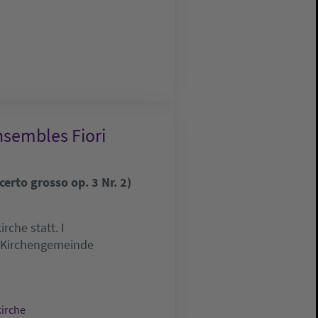
nsembles Fiori
erto grosso op. 3 Nr. 2)
che statt. I
e Kirchengemeinde
kirche