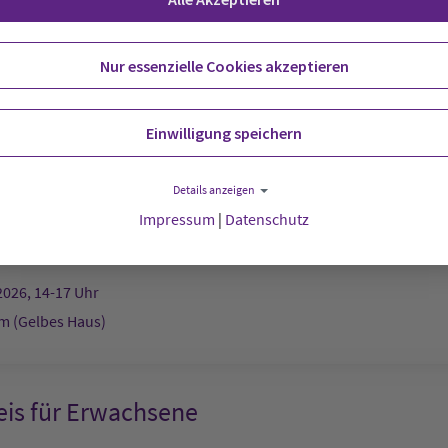
t:
Stadtkirche
Nur essenzielle Cookies akzeptieren
2026, 12-13 Uhr
Einwilligung speichern
afé
Details anzeigen
Impressum
|
Datenschutz
g:
Schwedenheim (Gelbes Haus)
2026, 14-17 Uhr
 (Gelbes Haus)
eis für Erwachsene