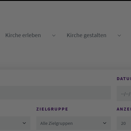
Kirche erleben
Kirche gestalten
Submenu for "Kirche erleben
Sub
DATU
ZIELGRUPPE
ANZE
Alle Zielgruppen
20