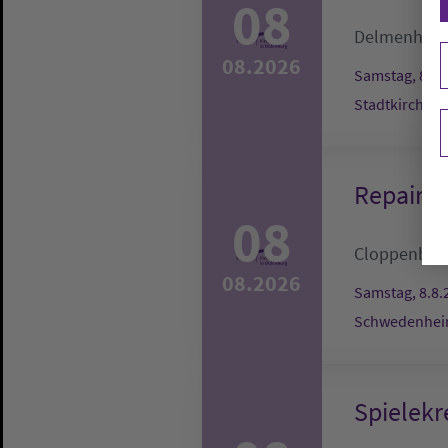
08
Delmenhors
08.2026
Samstag, 8.8.
Stadtkirche
Repair-C
08
Cloppenbur
08.2026
Samstag, 8.8.
Schwedenheim
Spielekr