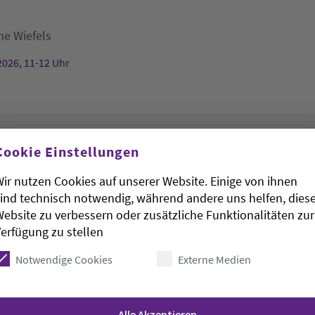
he Wiefels
2026, 11-12 Uhr
s
rudenkapelle hat geöffnet
Cookie Einstellungen
ir nutzen Cookies auf unserer Website. Einige von ihnen
St. Gertrudenkapelle
ind technisch notwendig, während andere uns helfen, dies
ebsite zu verbessern oder zusätzliche Funktionalitäten zur
2026, 11-13 Uhr
erfügung zu stellen
kapelle
Notwendige Cookies
Externe Medien
irche
Alle Akzeptieren