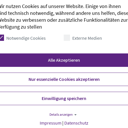
ir nutzen Cookies auf unserer Website. Einige von ihnen
Ort auf Karte anzeigen
ind technisch notwendig, während andere uns helfen, dies
ebsite zu verbessern oder zusätzliche Funktionalitäten zur
Evangelisch-lutherische Kirchengeme
erfügung zu stellen
Rauhehorst 17
Notwendige Cookies
Externe Medien
26127
Oldenburg
kirchenbuero.oldenburg-stadt@kirche-
Alle Akzeptieren
Nur essenzielle Cookies akzeptieren
Einwilligung speichern
Details anzeigen
Impressum
|
Datenschutz