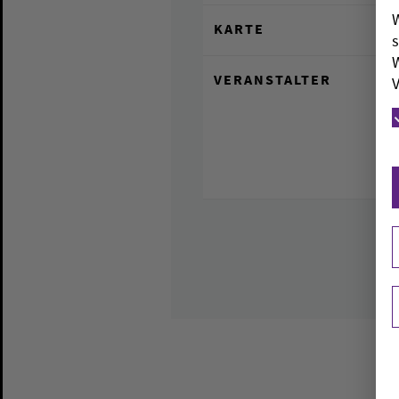
W
KARTE
s
W
VERANSTALTER
V