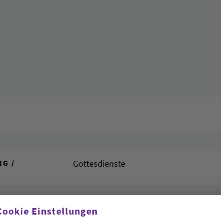
G /
Gottesdienste
ENE INFOS IM
kirchengemeinde-oldenburg.de/termine
Cookie Einstellungen