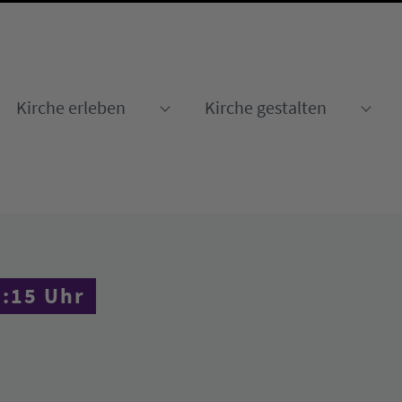
Kirche erleben
Kirche gestalten
Submenu for "Kirche erleben
Sub
2:15 Uhr