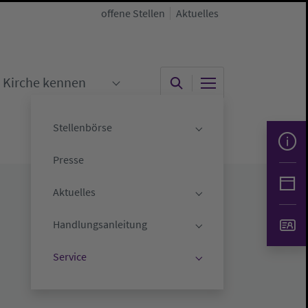
offene Stellen
Aktuelles
Kirche kennen
"
menu for "Kirche gestalten"
Submenu for "Kirche kennen"
Stellenbörse
Submenu for "Stelle
Presse
Aktuelles
Submenu for "Aktuell
Handlungsanleitung
KG Oldenburg
Submenu for "Handlu
Service
Submenu for "Servic