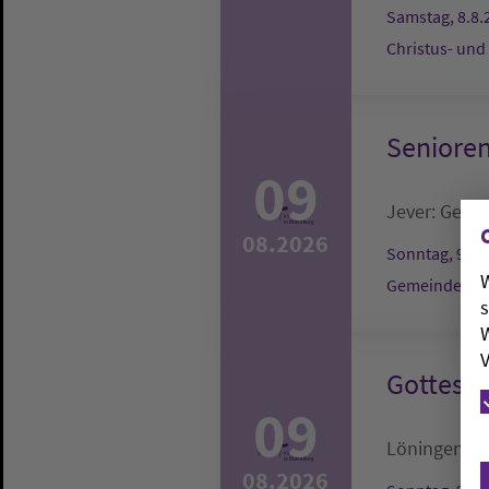
Samstag, 8.8.
Christus- und
Senioren
09
Jever:
Gemei
08.2026
Sonntag, 9.8.
W
Gemeindehaus
s
W
V
Gottesdi
09
Löningen:
T
08.2026