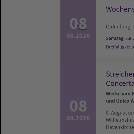
Wochens
08
Oldenburg:
08.2026
Samstag, 8.8.
Dreifaltigkeit
Streiche
Concerta
Werke von Be
08
und Unico W
8. August um
08.2026
Wilhelmsha
Havenkirche