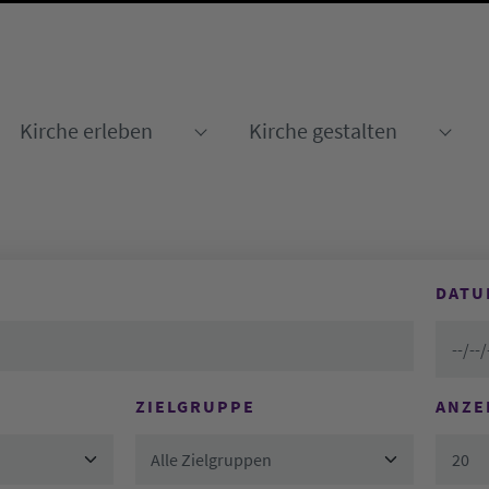
Kirche erleben
Kirche gestalten
Submenu for "Kirche erleben
Sub
DATU
ZIELGRUPPE
ANZE
Alle Zielgruppen
20