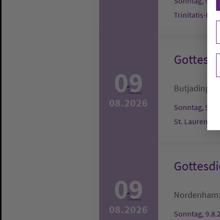
Sonntag, 9.8.
Trinitatis-Ki
Gottesdi
09
Butjadingen
08.2026
Sonntag, 9.8.
St. Laurentiu
Gottesdi
09
Nordenham
08.2026
Sonntag, 9.8.