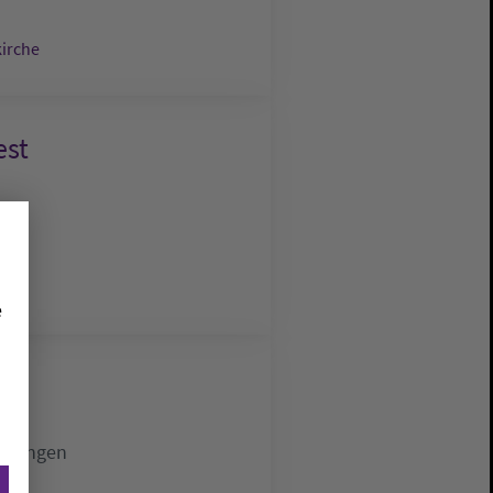
kirche
est
e
Löningen