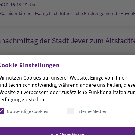
2026, 18-19:15 Uhr
 Garnisonkirche - Evangelisch-lutherische Kirchengemeinde Haven
nachmittag der Stadt Jever zum Altstadtf
ndehaus am Kirchplatz
Cookie Einstellungen
2026, 8-22 Uhr
ir nutzen Cookies auf unserer Website. Einige von ihnen
 am Kirchplatz
ind technisch notwendig, während andere uns helfen, dies
ebsite zu verbessern oder zusätzliche Funktionalitäten zur
erfügung zu stellen
enst
Notwendige Cookies
Externe Medien
rinitatis-Kirche - Evangelisch-lutherische Kirchengemeinde 
Alle Akzeptieren