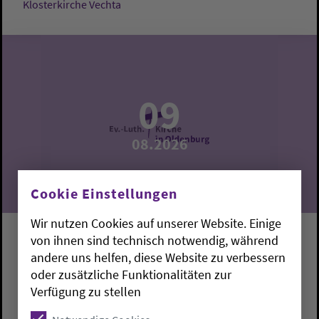
Klosterkirche Vechta
09
08.2026
Cookie Einstellungen
Wir nutzen Cookies auf unserer Website. Einige
von ihnen sind technisch notwendig, während
Sommerkirche
andere uns helfen, diese Website zu verbessern
oder zusätzliche Funktionalitäten zur
Brake:
Paul-Gerhardt-Haus
Pfr. Dirk Jährig
Verfügung zu stellen
Sonntag, 9.8.2026, 10:30 Uhr