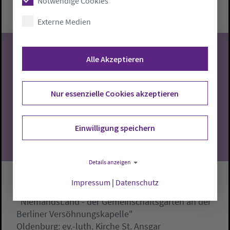
Notwendige Cookies
Paul-Gerhardt-Haus
Externe Medien
Alle Akzeptieren
09
Nur essenzielle Cookies akzeptieren
08.2026
Einwilligung speichern
Details anzeigen
Sommerkirche - Pn. Kramer
Impressum
|
Datenschutz
"NiemandsLand - der Gemeinschaftsgarten an der
Berliner Versöhnungskapelle"
Oldenburg:
ev.-luth. Kirche St. Ansgar