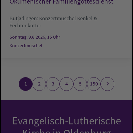
Ökumenischer Familiengottesdienst
Butjadingen:
Konzertmuschel
Kenkel &
Fechtenkötter
Sonntag, 9.8.2026, 15 Uhr
Konzertmuschel
1
2
3
4
5
150
Evangelisch-Lutherische