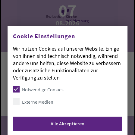
07
08.2026
Cookie Einstellungen
Wir nutzen Cookies auf unserer Website. Einige
von ihnen sind technisch notwendig, während
andere uns helfen, diese Website zu verbessern
Lounge-Singen
oder zusätzliche Funktionalitäten zur
mit Holger Trempeck-Wilken.
Verfügung zu stellen
Wilhelmshaven:
Havenkirchen-Lounge
Notwendige Cookies
Freitag, 7.8.2026, 0:18 Uhr
Externe Medien
Havenkirchen-Lounge
Alle Akzeptieren