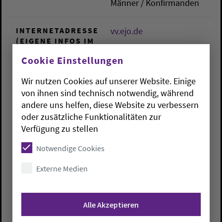
Männer / Konfirmanden
INTERNETADRESSE
vv.ejo.de
(EIGENE INFOS IM
INTERNET)
Cookie Einstellungen
E-MAIL
vorstand@ejo.de
Wir nutzen Cookies auf unserer Website. Einige
von ihnen sind technisch notwendig, während
andere uns helfen, diese Website zu verbessern
ANSPRECHPERSON
Vorstand der
oder zusätzliche Funktionalitäten zur
Evangelischen Jugend
Verfügung zu stellen
Oldenburg (ejo)
vorstand@ejo.de
Notwendige Cookies
Externe Medien
KARTE
Ort auf Karte anzeigen
VERANSTALTER
Alle Akzeptieren