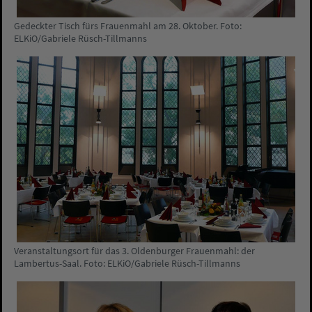
Gedeckter Tisch fürs Frauenmahl am 28. Oktober. Foto:
ELKiO/Gabriele Rüsch-Tillmanns
Veranstaltungsort für das 3. Oldenburger Frauenmahl: der
Lambertus-Saal. Foto: ELKiO/Gabriele Rüsch-Tillmanns