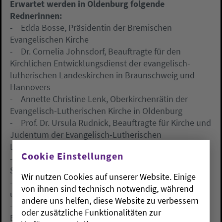
Erwartet werden in Oldenburg folgende
Rednerinnen:
- Edda Bosse, Präsidentin der Bremischen
Evangelischen Kirche
- Dr. Cornelia Johnsdorf, Beauftragte für den
Kirchlichen Entwicklungsdienst der evangelisch-
lutherischen Landeskirchen in Braunschweig und
Hannovers
- Annette Christine Lenk, Oberkirchenrätin der
Evangelisch-Lutherischen Kirche in Oldenburg
- Prof. Dr. Ursula Rudnick, Beauftragte für Kirche und
Judentum der Evangelisch-Lutherischen
Landeskirche Hannovers
Cookie Einstellungen
- Sabine Schicke; Stv. Leiterin der NWZ-
Stadtredaktion Oldenburg
Wir nutzen Cookies auf unserer Website. Einige
- PD. Dr. Cordula Weißköppel, Institut für Ethnologie
von ihnen sind technisch notwendig, während
und Kulturwissenschaft der Universität Bremen
andere uns helfen, diese Website zu verbessern
- Nigar Yardim, Muslimische Theologin und
oder zusätzliche Funktionalitäten zur
Erziehungswissenschaftlerin, Duisburg