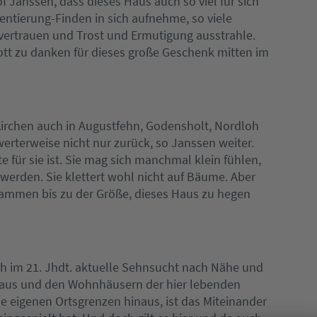
of Janssen, dass dieses Haus auch so viel für sich
entierung-Finden in sich aufnehme, so viele
tvertrauen und Trost und Ermutigung ausstrahle.
ott zu danken für dieses große Geschenk mitten im
Kirchen auch in Augustfehn, Godensholt, Nordloh
rterweise nicht nur zurück, so Janssen weiter.
e für sie ist. Sie mag sich manchmal klein fühlen,
r werden. Sie klettert wohl nicht auf Bäume. Aber
usammen bis zu der Größe, dieses Haus zu hegen
h im 21. Jhdt. aktuelle Sehnsucht nach Nähe und
haus und den Wohnhäusern der hier lebenden
 eigenen Ortsgrenzen hinaus, ist das Miteinander