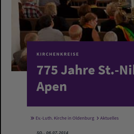
KIRCHENKREISE
775 Jahre St.-Ni
Apen
Ev.-Luth. Kirche in Oldenburg
Aktuelles
Sie sind hier:
SO., 06.07.2014