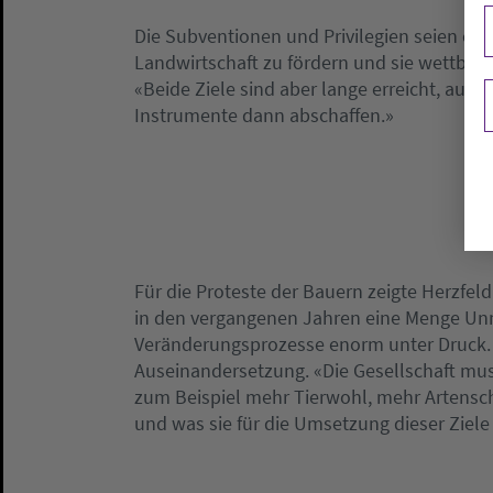
Die Subventionen und Privilegien seien ei
Landwirtschaft zu fördern und sie wettbew
«Beide Ziele sind aber lange erreicht, aus
Instrumente dann abschaffen.»
Für die Proteste der Bauern zeigte Herzfeld
in den vergangenen Jahren eine Menge Unm
Veränderungsprozesse enorm unter Druck. H
Auseinandersetzung. «Die Gesellschaft mu
zum Beispiel mehr Tierwohl, mehr Artensch
und was sie für die Umsetzung dieser Ziele 