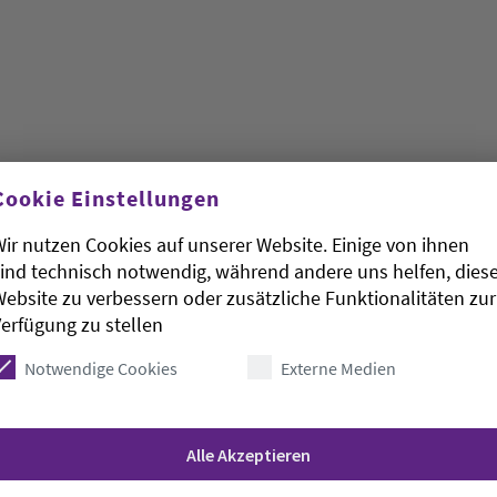
chaftler Thomas Herzfeld hat die bei den
Cookie Einstellungen
getragene Haltung als problematisch bezeichnet.
ir nutzen Cookies auf unserer Website. Einige von ihnen
ngen rückgängig zu machen, setzten die Bauern
ind technisch notwendig, während andere uns helfen, dies
ichung von Agrardieselsubventionen und Kfz-
ebsite zu verbessern oder zusätzliche Funktionalitäten zur
oll sei, sagte Herzfeld der Bremerhavener Nordsee
erfügung zu stellen
des «Leibniz-Instituts für Agrarentwicklung in
e).
Notwendige Cookies
Externe Medien
Alle Akzeptieren