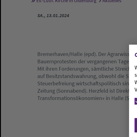
Ev.-Luth. Kirche in Oldenburg
Aktuelles
Sie sind hier:
SA., 13.01.2024
Bremerhaven/Halle (epd). Der Agrarwissens
Bauernprotesten der vergangenen Tage vor
W
Mit ihren Forderungen, sämtliche Streichu
s
auf Besitzstandswahrung, obwohl die Stre
W
Steuerbefreiung wirtschaftspolitisch sinnv
V
Zeitung (Sonnabend). Herzfeld ist Direktor 
Transformationsökonomien» in Halle (Saal