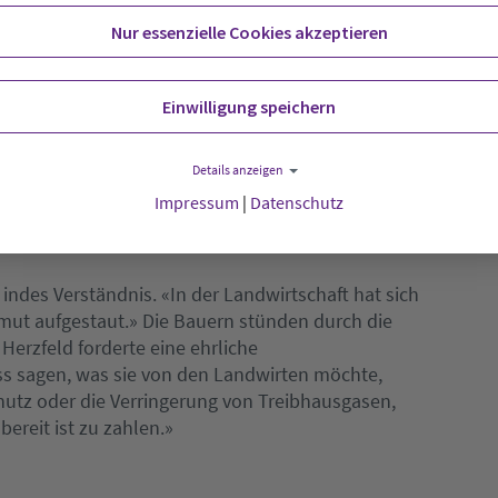
Nur essenzielle Cookies akzeptieren
ngeführt worden, um die Modernisierung der
erbsfähig zu machen, sagte der Agrarexperte.
 wissenschaftlicher Sicht müsste man diese
Einwilligung speichern
Details anzeigen
Impressum
|
Datenschutz
 indes Verständnis. «In der Landwirtschaft hat sich
ut aufgestaut.» Die Bauern stünden durch die
erzfeld forderte eine ehrliche
ss sagen, was sie von den Landwirten möchte,
utz oder die Verringerung von Treibhausgasen,
bereit ist zu zahlen.»