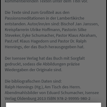
kommentierenden Texten unter dem Titel vor.
Die Texte sind zum Großteil aus den
Passionsmeditationen in der Lambertikirche
entstanden. Autor/inn/en sind: Bischof Jan Janssen,
Kreispfarrerin Ulrike Hoffmann, Pastorin Silke
Steveker, Eyke Schumacher, Pastor Klaus Abraham,
Past.ref. Klaus Hagedorn und Pastor Dr. Ralph
Hennings, der das Buch herausgegeben hat.
Der Isensee Verlag hat das Buch mit Sorgfalt
gedruckt, sodass die Abbildungen präzise
Wiedergaben der Originale sind.
Die bibliografischen Daten sind:
Ralph Hennings (Hg.), Am Tisch des Herrn.
Abendmahlsbilder von Eduard Schumacher, Isensee
Verlag Oldenburg 2013 ISBN 978-2-99995-980-2