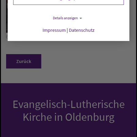
Details anzeigen
Impressum
|
Datenschutz
(v.l.n.r.) Eduard Schumacher, Florian Isensee und Ralph Hennings.
Zurück
Evangelisch-Lutherische
Kirche in Oldenburg