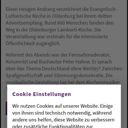
Einen riesigen Andrang verzeichnet die Evangelisch-
Lutherische Kirche in Oldenburg bei ihrem dritten
Adventsempfang. Rund 800 Menschen fanden den
Weg in die Oldenburger Lamberti-Kirche. Die
Veranstaltung war erstmals für die interessierte
Öffentlichkeit zugänglich.
Referent des Abends war der Fernsehmoderator,
Kolumnist und Buchautor Peter Hahne. Er sprach
über das Thema Deutschland ohne Wert(e)? Zwischen
Spaßgesellschaft und Stimmungsdemokratie. Die
musikalische Gestaltung lag bei dem Kirchenmusiker
Tobias Götting.
Cookie Einstellungen
Wir nutzen Cookies auf unserer Website. Einige
Zurück
von ihnen sind technisch notwendig, während
andere uns helfen, diese Website zu verbessern
oder zusätzliche Funktionalitäten zur