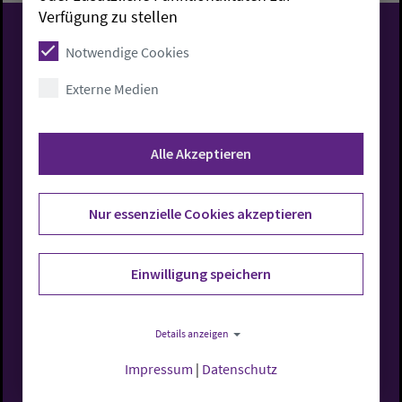
Verfügung zu stellen
Notwendige Cookies
Evangelisch-Lutherische
Externe Medien
Kirche in Oldenburg
Alle Akzeptieren
Rufen Sie uns an
Nur essenzielle Cookies akzeptieren
0441 7701-0
Einwilligung speichern
Details anzeigen
Impressum
|
Datenschutz
Schreiben Sie uns