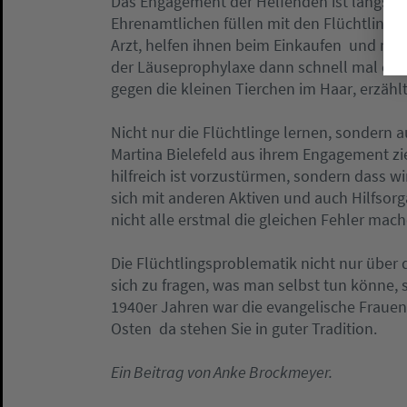
Das Engagement der Helfenden ist längst n
Ehrenamtlichen füllen mit den Flüchtling
Arzt, helfen ihnen beim Einkaufen  und müs
der Läuseprophylaxe dann schnell mal ein Its
gegen die kleinen Tierchen im Haar, erzäh
Nicht nur die Flüchtlinge lernen, sondern a
Martina Bielefeld aus ihrem Engagement zieh
hilfreich ist vorzustürmen, sondern dass w
sich mit anderen Aktiven und auch Hilfsorg
nicht alle erstmal die gleichen Fehler mache
Die Flüchtlingsproblematik nicht nur über
sich zu fragen, was man selbst tun könne, s
1940er Jahren war die evangelische Frauenh
Osten  da stehen Sie in guter Tradition.
Ein Beitrag von Anke Brockmeyer.