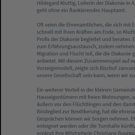
Hildegard Kluttig, Leiterin der Diakonie in
geht ohne ein flankierendes Hauptamt.
Oft seien die Ehrenamtlichen, die sich mit 
schnell mit ihren Kräften am Ende, so Klut
Profis der Diakonie begleitet und beraten.
zum Erfahrungsaustausch, zudem nehmen si
Migration und Flucht teil, die die Diakoni
anbietet. Mit diesem Zusammenspiel auf v
Vorzeigemodell, zeigte sich Bischof Janssen
unsere Gesellschaft sein kann, wenn wir z
Ein weiterer Vorteil in der kleinen Gemeind
Hauseigentümern mit freien Wohnungen, a
äußern vor den Flüchtlingen und den damit
Bindeglied zur Bevölkerung, hat die ehrenam
Gesprächen können wir Sorgen nehmen. Et
enteignet werden oder die Turnhalle künfti
ergänzt ihre Mitstreiterin Christiane Bourg