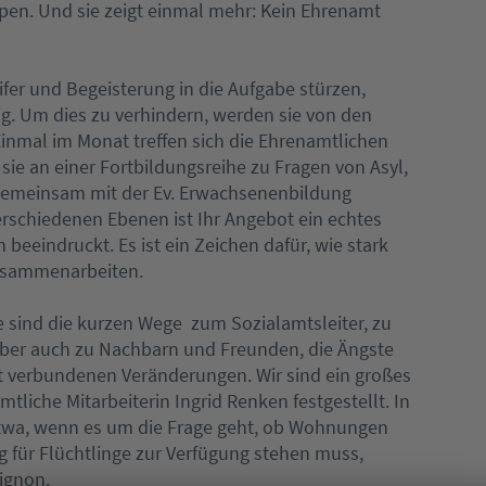
 Apen. Und sie zeigt einmal mehr: Kein Ehrenamt
Eifer und Begeisterung in die Aufgabe stürzen,
tig. Um dies zu verhindern, werden sie von den
 Einmal im Monat treffen sich die Ehrenamtlichen
e an einer Fortbildungsreihe zu Fragen von Asyl,
e gemeinsam mit der Ev. Erwachsenenbildung
erschiedenen Ebenen ist Ihr Angebot ein echtes
 beeindruckt. Es ist ein Zeichen dafür, wie stark
usammenarbeiten.
e sind die kurzen Wege  zum Sozialamtsleiter, zu
ber auch zu Nachbarn und Freunden, die Ängste
 verbundenen Veränderungen. Wir sind ein großes
tliche Mitarbeiterin Ingrid Renken festgestellt. In
wa, wenn es um die Frage geht, ob Wohnungen
g für Flüchtlinge zur Verfügung stehen muss,
uignon.