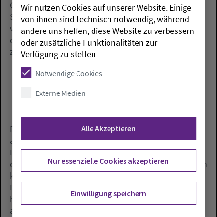
Geflüchtete müssten fairer auf die einzelnen EU-
Wir nutzen Cookies auf unserer Website. Einige
Staaten verteilt werden. Zudem müsse im Rahmen
von ihnen sind technisch notwendig, während
von Rücknahmeabkommen dafür gesorgt werden,
andere uns helfen, diese Website zu verbessern
dass Menschen, die die Asylgründe nicht erfüllen,
oder zusätzliche Funktionalitäten zur
zurückführt werden können.
Verfügung zu stellen
Notwendige Cookies
Externe Medien
Alle Akzeptieren
Derzeit lebten in Niedersachsen viele Menschen mit
abgelehnten Asylanträgen, die aufgrund fehlender
Pässe oder mangelnder Bereitschaft zur Rücknahme
Nur essenzielle Cookies akzeptieren
durch die Herkunftsländer nicht abgeschoben werden
könnten. «Das Asylrecht ist ein hohes Gut in
Deutschland, insbesondere auch aus unserer
Einwilligung speichern
historischen Verantwortung heraus. Wenn es aber
ausgehöhlt wird, dann ist das ein Problem»,