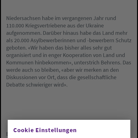
Niedersachsen habe im vergangenen Jahr rund
110.000 Kriegsvertriebene aus der Ukraine
aufgenommen. Darüber hinaus habe das Land mehr
als 20.000 Asylbewerberinnen und -bewerbern Schutz
geboten. «Wir haben das bisher alles sehr gut
organisiert und in enger Kooperation von Land und
Kommunen hinbekommen», unterstrich Behrens. Das
werde auch so bleiben, «aber wir merken an den
Diskussionen vor Ort, dass die gesellschaftliche
Debatte schwieriger wird».
Cookie Einstellungen
Behrens forderte den Bund und EU zum Handeln auf.