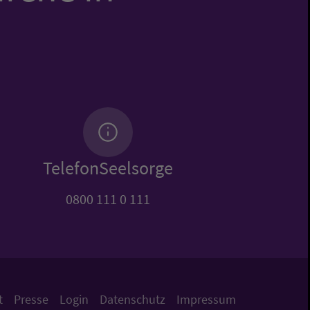
TelefonSeelsorge
0800 111 0 111
t
Presse
Login
Datenschutz
Impressum