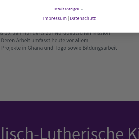
der Kirchen füreinander habe.
Details anzeigen
 EEPT sind miteinander in der Arbeit der der
Impressum
|
Datenschutz
rikanische Kirchen in Ghana und Togo und vier
des 19. Jahrhunderts zur Norddeutschen Mission
Deren Arbeit umfasst heute vor allem
 Projekte in Ghana und Togo sowie Bildungsarbeit
isch-Lutherische K