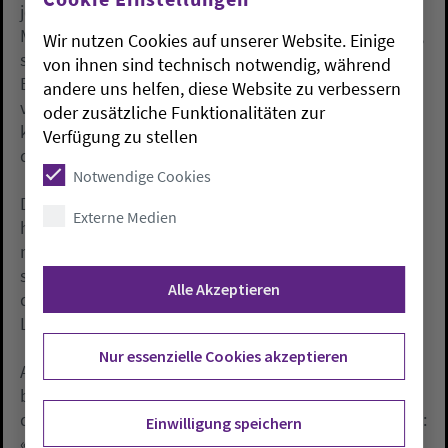
jedoch ausdrücklich beim Namen zu nennen.
Manchmal könne das ganze Leben ins Chaos stürzen,
Wir nutzen Cookies auf unserer Website. Einige
sagt sie: «Ich habe da inzwischen so einige
von ihnen sind technisch notwendig, während
Erfahrungen gemacht in den letzten Monaten, da
andere uns helfen, diese Website zu verbessern
verstehst du einfach nicht, wie so etwas passieren
oder zusätzliche Funktionalitäten zur
kann. Und du weißt nicht, wo die Reise hin geht in
Verfügung zu stellen
deinem Leben.»
Notwendige Cookies
Draußen regnet es in Strömen. «Sie können von
Externe Medien
hinten noch reinkommen, damit keiner glaubt, er
müsse im Regen stehen», ruft sie den Besuchern
souverän moderierend schon eine halbe Stunde vor
Alle Akzeptieren
dem Orgelvorspiel zu. Eine Außenübertragung über
Lautsprecher muss wegen des Wetters ausfallen.
Nur essenzielle Cookies akzeptieren
Am Schluss dann ein Moment, der sie besonders
berührt: «Möge die Straße uns zusammenführen, und
der Wind in Deinem Rücken sein,» singt die Gemeinde:
Einwilligung speichern
«Und bis wir uns wiedersehen, halte Gott Dich fest in