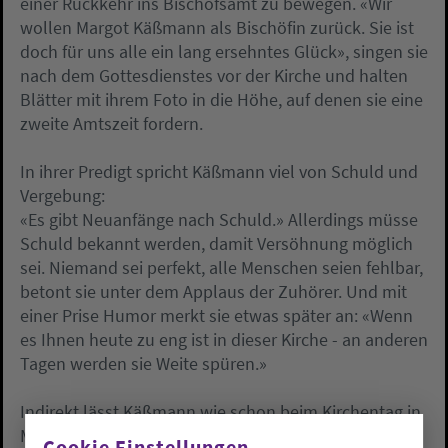
einer Rückkehr ins Bischofsamt zu bewegen. «Wir
wollen Margot Käßmann als Bischöfin zurück. Sie ist
doch für uns alle ein lang ersehntes Glück», singen sie
nach dem Gottesdienstes vor der Kirche und halten
Blätter mit ihrem Foto in die Höhe, auf denen sie eine
zweite Amtszeit fordern.
In ihrer Predigt spricht Käßmann viel von Schuld und
Vergebung:
«Es gibt Neuanfänge nach Schuld.» Allerdings müsse
Schuld bekannt werden, damit Versöhnung möglich
sei. Niemand sei perfekt, alle Menschen seien fehlbar,
betont sie unter dem Applaus der Zuhörer. Und mit
einer Prise Humor merkt sie etwas später an: «Wenn
es Ihnen heute zu eng ist in dieser Kirche - an anderen
Tagen werden sie Weite spüren.»
Indirekt lässt Käßmann wie schon beim Kirchentag in
München ihre eigene Situation anklingen, ohne sie
Cookie Einstellungen