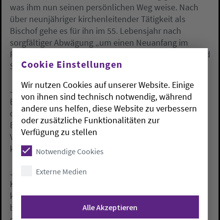
was ihm nun seinen persönlichen Weg weise. Nach
über neunjähriger kirchenleitender Tätigkeit als
Bischof gehe es für ihn im 55. Lebensjahr nach
sorgfältiger Abwägung „um einen Neuanfang im
Pfarrdienst, auf Gemeindeebene, in Verkündigung und
Cookie Einstellungen
Seelsorge an der Basis vor Ort.“
Wir nutzen Cookies auf unserer Website. Einige
Janssen kündigte an, dass er sich in einem
von ihnen sind technisch notwendig, während
Bewerbungsverfahren für eine Pfarrstelle außerhalb
andere uns helfen, diese Website zu verbessern
des Oldenburger Landes befinde. Da aber letzte
oder zusätzliche Funktionalitäten zur
Entscheidungen noch ausstünden, bat Janssen um
Verfügung zu stellen
Verständnis, keine weiteren Auskünfte geben zu
können.
Notwendige Cookies
Externe Medien
Janssen dankte dem Gemeinsamen
Kirchenausschuss für das Vertrauen, ihn mit der
kommissarischen Vertretung des Bischofsamtes zu
beauftragen. Er wolle die Amtsgeschäfte gerne
Alle Akzeptieren
geordnet weiterführen, bis diese im ersten Quartal