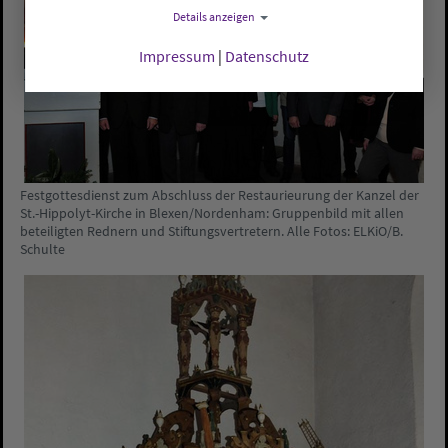
Details anzeigen
Impressum
|
Datenschutz
Festgottesdienst zum Abschluss der Restaurieurung der Kanzel der
St.-Hippolyt-Kirche in Blexen/Nordenham: Gruppenbild mit allen
beteiligten Rednern und Stiftungsvertretern. Alle Fotos: ELKiO/B.
Schulte