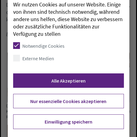
Wir nutzen Cookies auf unserer Website. Einige
Denkmalschutz überreichen, in dem bescheinigt wird,
von ihnen sind technisch notwendig, während
dass die Blexer Kanzel zu den bedeutendsten
andere uns helfen, diese Website zu verbessern
kunsthistorischen Werken gehört.
oder zusätzliche Funktionalitäten zur
Verfügung zu stellen
Ein Beitrag von Beatrix Schulte.
Notwendige Cookies
Externe Medien
Alle Akzeptieren
Nur essenzielle Cookies akzeptieren
Die Kanzel der St.-Hippolyt-Kirche in Blexen/Nordenham im
Kirchenkreis Wesermarsch erstrahlt nach ihrer rund sechsmonatigen
Renovierung in neuem Glanz. Alle Fotos: ELKiO/B. Schulte
Einwilligung speichern