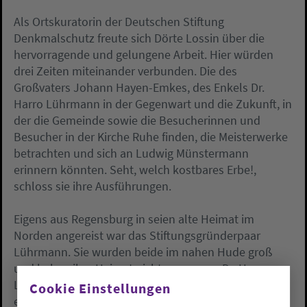
Als Ortskuratorin der Deutschen Stiftung
Denkmalschutz freute sich Dörte Lossin über die
hervorragende und gelungene Arbeit. Hier würden
drei Zeiten miteinander verbunden. Die des
Großvaters Johann Hayen-Emkes, des Enkels Dr.
Harro Lührmann in der Gegenwart und die Zukunft, in
der die Gemeinde sowie die Besucherinnen und
Besucher in der Kirche Ruhe finden, die Meisterwerke
betrachten und sich an Ludwig Münstermann
erinnern könnten. Seht, welch kostbares Erbe!,
schloss sie ihre Ausführungen.
Eigens aus Regensburg in seien alte Heimat im
Norden angereist war das Stiftungsgründerpaar
Lührmann. Sie wurden beide im nahen Hude groß
und haben ihre Heimat nicht vergessen. Dr. Harro
Lührmann konnte Pastor Dietmar Reumann-Claßen
Cookie Einstellungen
ein Bronzeschild der Deutschen Stiftung