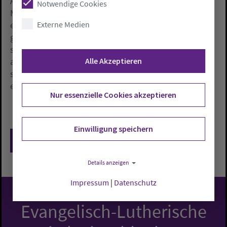
Amtshilfegesuchs der Kieler Ausländerbehörde am
Notwendige Cookies
Mittwoch ein bestehendes Kirchenasyl in der
Externe Medien
evangelischen Petrusgemeinde in Schwerin
gebrochen, um zwei erwachsene Söhne einer
sechsköpfigen afghanischen Familie nach Spanien
abzuschieben. Die Abschiebung scheiterte, weil
Alle Akzeptieren
sowohl die Mutter als auch einer der Söhne sich in
einem psychischen Ausnahmezustand befanden.
Nur essenzielle Cookies akzeptieren
Einwilligung speichern
Zurück
Details anzeigen
Impressum
|
Datenschutz
Evangelisch-Lutherische