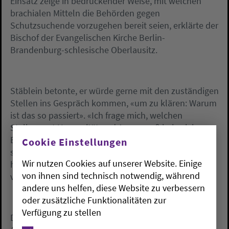
Einsatz zeige in bedrückender Weise, mit welchen
brachialen Mitteln die Behörden gegen
Schutzsuchende vorzugehen bereit seien, erklärte der
Bischof der Evangelischen Kirche Berlin-
Brandenburg-schlesische Oberlausitz.
Stäblein betonte, er würde gerne mit den zuständigen
Stellen ins Gespräch kommen, «um zu klären: Warum
ist das so passiert». «Ich frage mich, welchen
Stellenwert Humanität und Augenmaß bei solchen
Einsätzen eigentlich spielen.» Die evangelische Kirche
Cookie Einstellungen
stehe zum Kirchenasyl. Es sei das letzte Mittel, um in
Wir nutzen Cookies auf unserer Website. Einige
humanitären Härtefällen die Würde und die Rechte
von ihnen sind technisch notwendig, während
von Menschen zu schützen, betonte Stäblein.
andere uns helfen, diese Website zu verbessern
oder zusätzliche Funktionalitäten zur
Verfügung zu stellen
Die Polizei in Schwerin hatte wegen eines