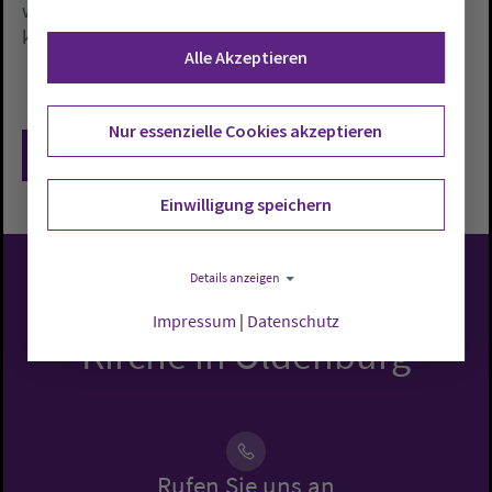
werden die Hoffnung auf Versöhnung nicht aufgeben
können.»
Alle Akzeptieren
Nur essenzielle Cookies akzeptieren
Zurück
Einwilligung speichern
Details anzeigen
Evangelisch-Lutherische
Impressum
|
Datenschutz
Kirche in Oldenburg
Rufen Sie uns an