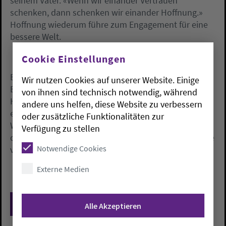
seinem Vater. «Wenn wir einander Vertrauen
schenken, dann schenken wir einander Hoffnung.»
Hoffnung wiederum führe zum Engagement für eine
bessere Welt.
Cookie Einstellungen
Bei Lichte besehen, zeigten sich in der Welt neben
Wir nutzen Cookies auf unserer Website. Einige
Brutalität und Verzweiflung auch viele
von ihnen sind technisch notwendig, während
Hoffnungsinitiativen, etwa dort, wo Menschen für
andere uns helfen, diese Website zu verbessern
einen bewohnbaren Planeten und eine gerechte
oder zusätzliche Funktionalitäten zur
Weltgesellschaft eintreten. Wilmer rief die Menschen
Verfügung zu stellen
dazu auf, «Freudenbotinnen und -boten» zu sein, «die
Notwendige Cookies
versuchen, die Hoffnung zu leben».
Externe Medien
Zurück
Alle Akzeptieren