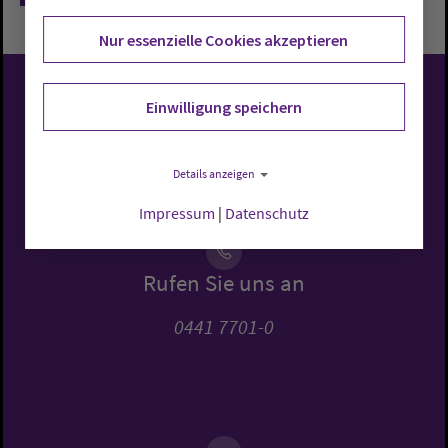
Nur essenzielle Cookies akzeptieren
Einwilligung speichern
Evangelisch-Lutherische
Kirche in Oldenburg
Details anzeigen
Impressum
|
Datenschutz
Rufen Sie uns an
0441 7701-0