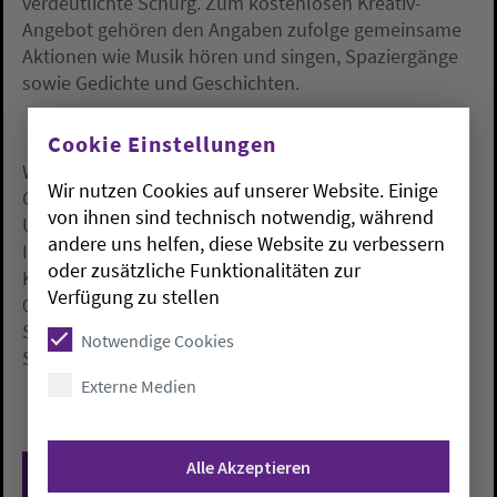
verdeutlichte Schürg. Zum kostenlosen Kreativ-
Angebot gehören den Angaben zufolge gemeinsame
Aktionen wie Musik hören und singen, Spaziergänge
sowie Gedichte und Geschichten.
Cookie Einstellungen
Wöchentliche Treffpunkte gibt es in den
Wir nutzen Cookies auf unserer Website. Einige
Gemeindezentren Horn (Horner Heerstraße) und
von ihnen sind technisch notwendig, während
Unser Lieben Frauen (H.-H.-Meier-Allee). Nähere
andere uns helfen, diese Website zu verbessern
Informationen gibt es bei der Leiterin des
oder zusätzliche Funktionalitäten zur
Kulturateliers, Babette Ehlers (Kontakt:
Verfügung zu stellen
0160/97701429,
b.ehlers@kirche-bremen.de
). Laut
Schürg wird das Projekt von der Bremer
Notwendige Cookies
Sozialbehörde gefördert.
Externe Medien
Alle Akzeptieren
Zurück