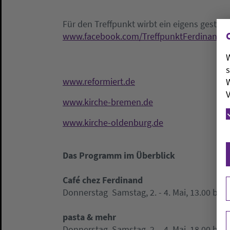
Für den Treffpunkt wirbt ein eigens gestalte
www.facebook.com/TreffpunktFerdinandst
W
s
www.reformiert.de
W
V
www.kirche-bremen.de
www.kirche-oldenburg.de
Das Programm im Überblick
Café chez Ferdinand
Donnerstag  Samstag, 2. - 4. Mai, 13.00 bis 
pasta & mehr
Donnerstag  Samstag, 2. - 4. Mai, 18.00 bis 