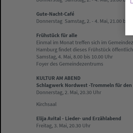
Gute-Nacht-Café
Donnerstag  Samstag, 2. - 4. Mai, 21.00 bis 
Frühstück für alle
Einmal im Monat treffen sich im Gemeindez
Hamburg findet dieses Frühstück öffentlich 
Samstag, 4. Mai, 8.00 bis 10.00 Uhr
Foyer des Gemeindezentrums
KULTUR AM ABEND
Schlagwerk Nordwest -Trommeln für den
Donnerstag, 2. Mai, 20.30 Uhr
Kirchsaal
Elija Avital - Lieder- und Erzählabend
Freitag, 3. Mai, 20.30 Uhr