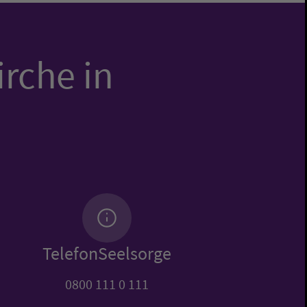
irche in
TelefonSeelsorge
0800 111 0 111