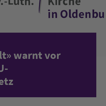
lt» warnt vor
U-
etz