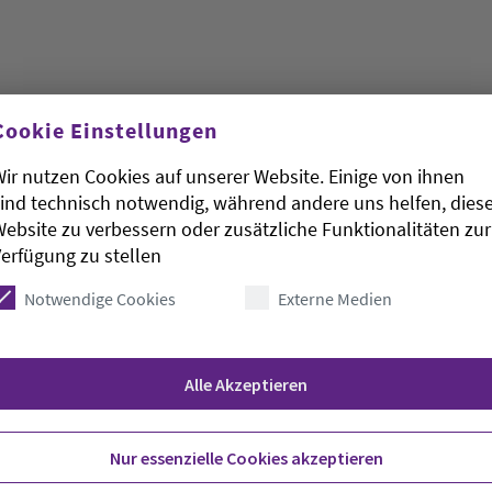
Cookie Einstellungen
ir nutzen Cookies auf unserer Website. Einige von ihnen
ind technisch notwendig, während andere uns helfen, dies
lischen Hilfswerks «Brot für die Welt», Dagmar
ebsite zu verbessern oder zusätzliche Funktionalitäten zur
ferkettengesetzes gewarnt und Bundeskanzler Olaf
erfügung zu stellen
. «Wir sind bestürzt über die Kehrtwende von
em RedaktionsNetzwerk Deutschland (RND,
Notwendige Cookies
Externe Medien
 mit seiner Richtlinienkompetenz dafür sorgen,
timmt», forderte sie. «Ein Scheitern wäre ein
t und anderer Menschenrechtsverletzungen entlang
Alle Akzeptieren
n.»
Nur essenzielle Cookies akzeptieren
r entscheidenden Abstimmung im Europäischen Rat.