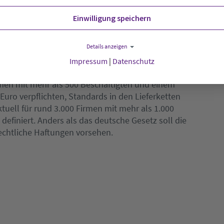
istian Lindner und Marco Buschmann dem Gesetz
Einwilligung speichern
ie Bundesregierung in Brüssel enthalten müsste.
Details anzeigen
tionales Lieferkettengesetz. Die geplante EU-
Impressum
|
Datenschutz
etzt werden müsste, geht teilweise über das
hmen mit mehr als 500 Beschäftigten und einem
uro verpflichten, Standards in den Lieferketten
ktuell für rund 3.000 Firmen mit mehr als 1.000
definiert. Anders als das deutsche Gesetz soll die
rechtliche Haftungen vorsehen.