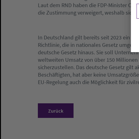
Laut dem RND haben die FDP-Minister Chr
die Zustimmung verweigert, weshalb sich d
In Deutschland gilt bereits seit 2023 ein na
Richtlinie, die in nationales Gesetz umges
deutsche Gesetz hinaus. Sie soll Unterne
weltweiten Umsatz von über 150 Millionen E
sicherzustellen. Das deutsche Gesetz gilt a
Beschäftigten, hat aber keine Umsatzgröße 
EU-Regelung auch die Möglichkeit für zivil
Zurück